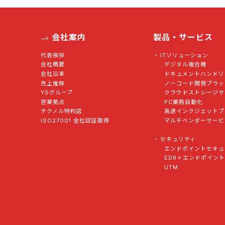
会社案内
製品・サービス
代表挨拶
ITソリューション
会社概要
デジタル複合機
会社沿革
ドキュメントハンドリ
売上推移
ノーコード開発プラッ
YSグループ
クラウドストレージサ
営業拠点
PC業務自動化
テクノル特約店
高速インクジェットプ
ISO27001 全社認証取得
マルチベンダーサービ
セキュリティ
エンドポイントセキュ
EDR＋エンドポイン
UTM