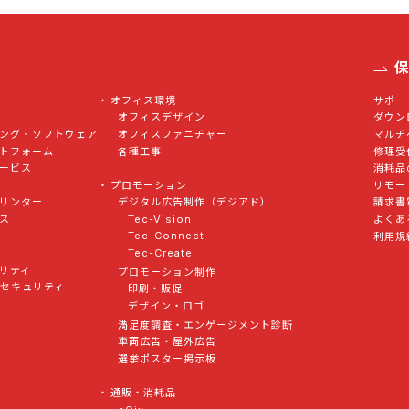
オフィス環境
サポー
オフィスデザイン
ダウン
ング・ソフトウェア
オフィスファニチャー
マルチ
トフォーム
各種工事
修理受
ービス
消耗品
プロモーション
リモー
デジタル広告制作（デジアド）
リンター
請求書
Tec-Vision
ス
よくあ
Tec-Connect
利用規
Tec-Create
リティ
プロモーション制作
トセキュリティ
印刷・販促
デザイン・ロゴ
満足度調査・エンゲージメント診断
車両広告・屋外広告
選挙ポスター掲示板
通販・消耗品