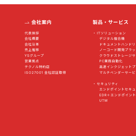
会社案内
製品・サービス
代表挨拶
ITソリューション
会社概要
デジタル複合機
会社沿革
ドキュメントハンドリ
売上推移
ノーコード開発プラッ
YSグループ
クラウドストレージサ
営業拠点
PC業務自動化
テクノル特約店
高速インクジェットプ
ISO27001 全社認証取得
マルチベンダーサービ
セキュリティ
エンドポイントセキュ
EDR＋エンドポイン
UTM