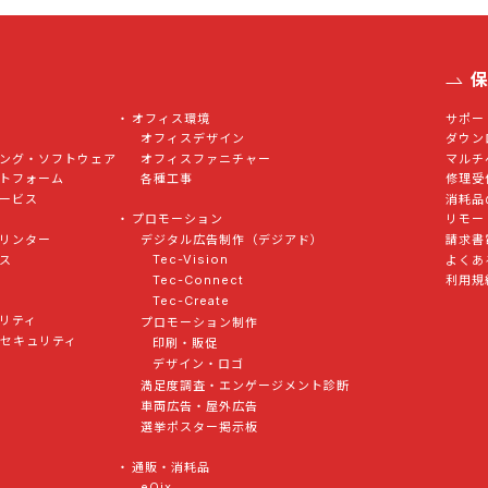
オフィス環境
サポー
オフィスデザイン
ダウン
ング・ソフトウェア
オフィスファニチャー
マルチ
トフォーム
各種工事
修理受
ービス
消耗品
プロモーション
リモー
デジタル広告制作（デジアド）
リンター
請求書
Tec-Vision
ス
よくあ
Tec-Connect
利用規
Tec-Create
リティ
プロモーション制作
トセキュリティ
印刷・販促
デザイン・ロゴ
満足度調査・エンゲージメント診断
車両広告・屋外広告
選挙ポスター掲示板
通販・消耗品
eQix